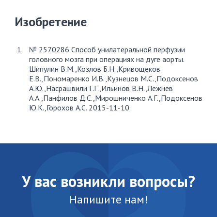
Изобретение
№ 2570286 Способ унилатеральной перфузии
головного мозга при операциях на дуге аорты.
Шипулин В.М.,Козлов Б.Н.,Кривощеков
Е.В.,Пономаренко И.В.,Кузнецов М.С.,Подоксенов
А.Ю.,Насрашвили Г.Г.,Ильинов В.Н.,Лежнев
А.А.,Панфилов Д.С.,Мирошниченко А.Г.,Подоксенов
Ю.К.,Горохов А.С. 2015-11-10
У вас возникли вопросы?
Напишите нам!