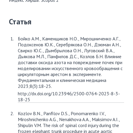
Индекс Хирша: Scopus 2
Статья
Бойко А.М., Каменщиков Н.О., Мирошниченко А.Г.,
Подоксенов Ю.К., Серебрякова О.Н., Дзюман А.Н.,
Свирко Ю.С., Дымбрылова О.Н., Луговский В.А.,
Дьякова М.Л., Панфилов Д.С., Козлов Б.Н. Влияние
доставки оксида азота на повреждение почек при
моделировании искусственного кровообращения с
циркуляторным арестом в эксперименте.
Фундаментальная и клиническая медицина
2023;8(3):18-25.
http://dx.doi.org/10.23946/2500-0764-2023-8-3-
18-25
Kozlov B.N., Panfilov D.S., Ponomarenko I.V.,
Miroshnichenko A.G., Nenakhova A.A., Maksimov A.I.,
Shipulin V.M. The risk of spinal cord injury during the
frozen elephant trunk procedure in acute aortic