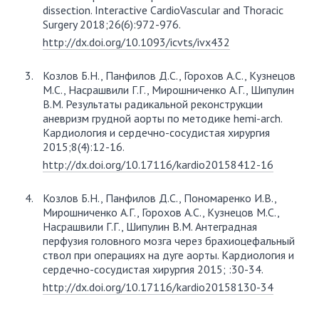
dissection. Interactive CardioVascular and Thoracic
Surgery 2018;26(6):972-976.
http://dx.doi.org/10.1093/icvts/ivx432
Козлов Б.Н., Панфилов Д.С., Горохов А.С., Кузнецов
М.С., Насрашвили Г.Г., Мирошниченко А.Г., Шипулин
В.М. Результаты радикальной реконструкции
аневризм грудной аорты по методике hemi-arch.
Кардиология и сердечно-сосудистая хирургия
2015;8(4):12-16.
http://dx.doi.org/10.17116/kardio20158412-16
Козлов Б.Н., Панфилов Д.С., Пономаренко И.В.,
Мирошниченко А.Г., Горохов А.С., Кузнецов М.С.,
Насрашвили Г.Г., Шипулин В.М. Антеградная
перфузия головного мозга через брахиоцефальный
ствол при операциях на дуге аорты. Кардиология и
сердечно-сосудистая хирургия 2015; :30-34.
http://dx.doi.org/10.17116/kardio20158130-34