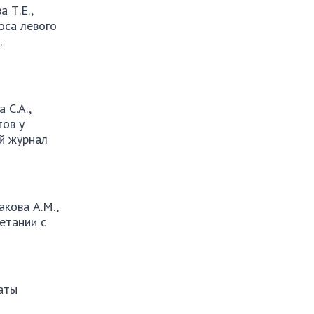
а Т.Е.,
оса левого
.
 С.А.,
тов у
й журнал
акова А.М.,
етании с
аты