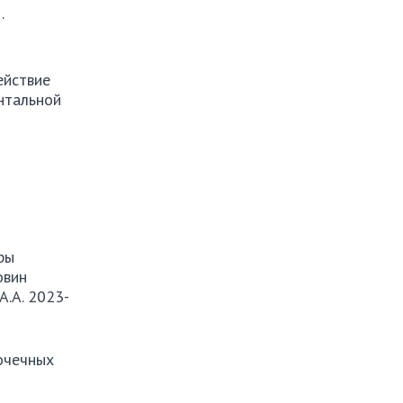
.
ействие
нтальной
ры
овин
А.А. 2023-
очечных