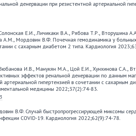
альной денервации при резистентной артериальной гип
олонская Е.И., Личикаки В.А., Рябова Т.Р., Вторушина А.А
кова А.М., Мордовин В.Ф. Почечная гемодинамика у больны
тании с сахарным диабетом 2 типа. Кардиология 2023;63
 Зюбанова И.В., Манукян М.А., Цой Е.И., Хунхинова С.А., 
ективных эффектов ренальной денервации по данным маг
й артериальной гипертензией в сочетании с сахарным д
риментальной медицины 2022;37(2):74-83.
83
ордовин В.Ф. Случай быстропрогрессирующей миксомы сер
нфекции COVID-19. Кардиология 2022;62(9):74-78.