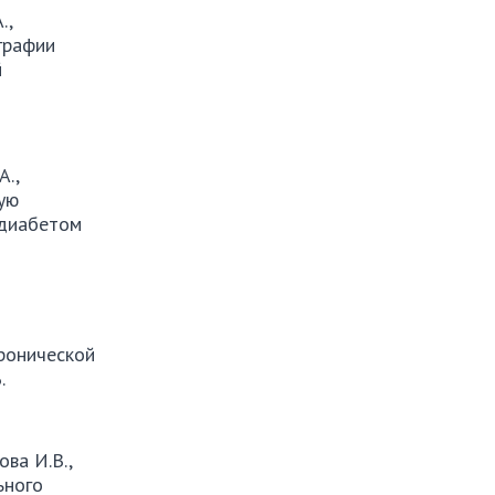
.,
графии
й
А.,
кую
 диабетом
хронической
.
ова И.В.,
ьного