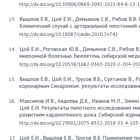
http://dx.doi.org/10.30906/0869-2092-2021-84-8-13-
Вышлов Е.В., Цой Е.И., Демьянов С.В., Рябов В.
Клинический случай с артериальной гипотонией и
http://dx.doi.org/10.18087/cardio.2020.7.n742
Цой Е.И., Роговская Ю.В., Демьянов С.В., Рябов 
миеломной болезнью. Бюллетень сибирской меди
http://dx.doi.org/10.20538/1682-0363-2020-2-204-20
Вышлов Е.В., Цой Е.И., Трусов В.Б., Султанов В
коронарным Синдромом: результаты исследования
Максимов И.В., Авдеева Д.К., Иванов М.Л., Зимин
Цой Е.И. Результаты пилотного исследования м
развитием кардиогенного шока. Сибирский журна
http://dx.doi.org/10.29001/2073-8552-2018-33-4-103
Цой Е.И., Вышлов Е.В., Трусов В.Б. Применение