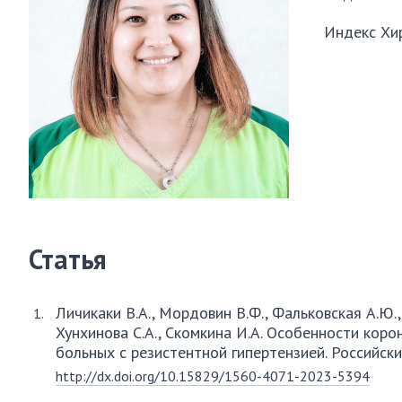
Индекс Хир
Статья
Личикаки В.А., Мордовин В.Ф., Фальковская А.Ю.,
Хунхинова С.А., Скомкина И.А. Особенности коро
больных с резистентной гипертензией. Российск
http://dx.doi.org/10.15829/1560-4071-2023-5394