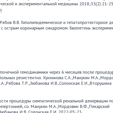
ческой и экспериментальной медицины 2018;33(2):21-25
25
Б., Рябов В.В. Гиполипидемическое и гепатопротекторное д
 с острым коронарным синдромом. Бюллетень экспериме
почечной гемодинамики через 6 месяцев после процеду
ольных резистентно. Хунхинова С.А.,Манукян М.А.,Морд
.А.,Рябова Т.Р.,Зюбанова И.В.,Солонская Е.И.,Вторушина 
сти процедуры симпатической ренальной денервации п
ипертонией, со. Манукян М.А.,Мордовин В.Ф.,Пекарский
,Зюбанова И.В.,Солонская Е.И. 2022-05-23