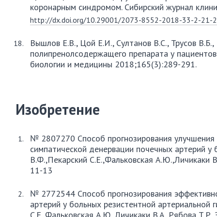
коронарным синдромом. Сибирский журнал клини
http://dx.doi.org/10.29001/2073-8552-2018-33-2-21-
Вышлов Е.В., Цой Е.И., Султанов В.С., Трусов В.
полипренолсодержащего препарата у пациентов
биологии и медицины 2018;165(3):289-291.
Изобретение
№ 2807270 Способ прогнозирования улучшения 
симпатической денервации почечных артерий у б
В.Ф.,Пекарский С.Е.,Фальковская А.Ю.,Личикаки В
11-13
№ 2772544 Способ прогнозирования эффективно
артерий у больных резистентной артериальной г
С.Е.,Фальковская А.Ю.,Личикаки В.А.,Рябова Т.Р.