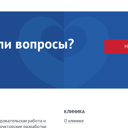
кли вопросы?
Н
КЛИНИКА
довательская работа и
О клинике
рукторские разработки