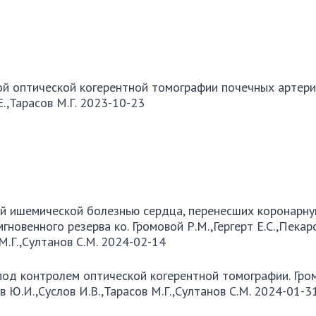
й оптической когерентной томографии почечных артери
.Е.,Тарасов М.Г. 2023-10-23
ой ишемической болезнью сердца, перенесших коронарн
новенного резерва ко. Громовой Р.М.,Гергерт Е.С.,Пекар
 М.Г.,Султанов С.М. 2024-02-14
д контролем оптической когерентной томографии. Гро
нов Ю.И.,Суслов И.В.,Тарасов М.Г.,Султанов С.М. 2024-01-3