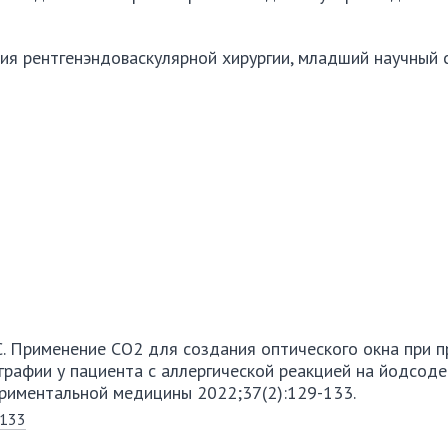
ия рентгенэндоваскулярной хирургии, младший научный 
т Е.С. Применение СО2 для создания оптического окна при 
графии у пациента с аллергической реакцией на йодсо
ериментальной медицины 2022;37(2):129-133.
-133