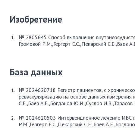
Изобретение
№ 2805645 Способ выполнения внутрисосудисто
Громовой Р.М.,Гергерт Е.С.,Пекарский С.Е.,Баев А
База данных
№ 2024620718 Регистр пациентов, с хроническ
реваскуляризацию на основе данных измерения мг
С.Е.,Баев А.Е.,Богданов Ю.И.,Суслов И.В.,Тарасов
№ 2024620503 Интервенционное лечение ИБС по
Р.М.,Гергерт Е.С.,Пекарский С.Е.,Баев А.Е.,Богда