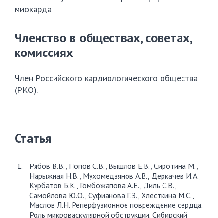
миокарда
Членство в обществах, советах,
комиссиях
Член Российского кардиологического общества
(РКО).
Статья
Рябов В.В., Попов С.В., Вышлов Е.В., Сиротина М.,
Нарыжная Н.В., Мухомедзянов А.В., Деркачев И.А.,
Курбатов Б.К., Гомбожапова А.Е., Диль С.В.,
Самойлова Ю.О., Суфианова Г.З., Хлёсткина М.С.,
Маслов Л.Н. Реперфузионное повреждение сердца.
Роль микроваскулярной обструкции. Сибирский