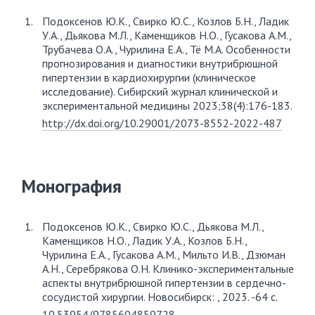
Подоксенов Ю.К., Свирко Ю.С., Козлов Б.Н., Ладик
У.А., Дьякова М.Л., Каменщиков Н.О., Гусакова А.М.,
Трубачева О.А., Чурилина Е.А., Тё М.А. Особенности
прогнозирования и диагностики внутрибрюшной
гипертензии в кардиохирургии (клиническое
исследование). Сибирский журнал клинической и
экспериментальной медицины 2023;38(4):176-183.
http://dx.doi.org/10.29001/2073-8552-2022-487
Монография
Подоксенов Ю.К., Свирко Ю.С., Дьякова М.Л.,
Каменщиков Н.О., Ладик У.А., Козлов Б.Н.,
Чурилина Е.А., Гусакова А.М., Мильто И.В., Дзюман
А.Н., Серебрякова О.Н. Клинико-экспериментальные
аспекты внутрибрюшной гипертензии в сердечно-
сосудистой хирургии. Новосибирск: , 2023. -64 с.
10.53954/9785604859728