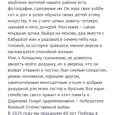
альбомах жителей нашего района есть
фотографии, сделанные им. Он знал свое хобби
«от и до» и успел обучить своих детей этому
искусству. А их у него целых девять: четверо
сыновей и пять дочерей. Моя мама – самая
младшая дочка. Выйдя на пенсию, дед вместе с
бабушкой жил и радовался синему небу над
головой, за которое сражался, нянчил внуков и
наслаждался спокойной жизнью.
Мне, к большому сожалению, не довелось
увидеть моего дедушку, но я уверена, что он
воевал отважно и честно, был смелым солдатом,
умным человеком, хорошим другом,
замечательным многодетным отцом и добрым
дедушкой для моих сестер и братьев. Все наше
семейство свято хранит и чтит память о
Дармаеве Очире Цыремпиловиче – победителе
Великой Отечественной войны.
В 2025 году мы празднуем 80 лет Победы в