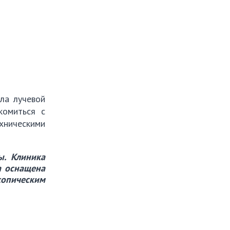
ла лучевой
комиться с
хническими
ы. Клиника
а оснащена
копическим