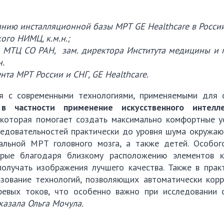
нию инсталляционной базы МРТ GE Healthcare в России
ого НИМЦ, к.м.н.;
.с. МТЦ СО РАН, зам. директора Института медицины и
н.
та МРТ России и СНГ, GE Healthcare.
я с современными технологиями, применяемыми для 
,
в частности применение искусственного интелл
 которая помогает создать максимально комфортные у
ледовательностей практически до уровня шума окружаю
льной МРТ головного мозга, а также детей. Особог
орые благодаря близкому расположению элементов к
олучать изображения лучшего качества. Также в практ
зование технологий, позволяющих автоматически корр
ревых токов, что особенно важно при исследовании 
казала Ольга Мочула.