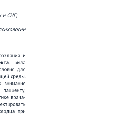
 и СНГ;
 психологии
создания и
екта
. Была
словия для
щей среды.
о внимания
 пациенту,
ике врача-
ектировать
сердца при