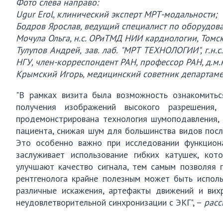
Фото слева направо:
Ugur Erol, клинический эксперт МРТ-модальности;
Бодров Ярослав, ведущий специалист по оборудова
Мочула Ольга, н.с. ОРиТМД НИИ кардиологии, Томск
Тулупов Андрей, зав. лаб. "МРТ ТЕХНОЛОГИИ", г.н
НГУ, член-корреспондент РАН, профессор РАН, д.м.
Крымский Игорь, медицинский советник департамен
"В рамках визита была возможность ознакомитьс
получения изображений высокого разрешения
продемонстрирована технология шумоподавления,
пациента, снижая шум для большинства видов пос
Это особенно важно при исследовании функциона
заслуживает использование гибких катушек, кот
улучшают качество сигнала, тем самым позволяя п
рентгенолога крайне полезным может быть исполь
различные искажения, артефакты движений и вих
неудовлетворительной синхронизации с ЭКГ", –
расс