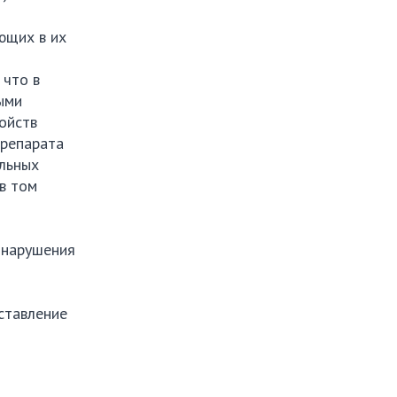
ющих в их
 что в
ыми
ойств
препарата
альных
в том
 нарушения
ставление