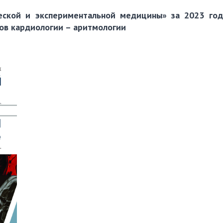
ecкoй и экcпepимeнтaльнoй мeдицины» за 2023 го
ов кардиологии – аритмологии