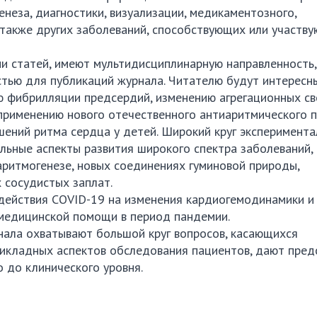
неза, диагностики, визуализации, медикаментозного,
 также других заболеваний, способствующих или участву
и статей, имеют мультидисциплинарную направленность,
стью для публикаций журнала. Читателю будут интересн
 фибрилляции предсердий, изменению агрегационных св
применению нового отечественного антиаритмического 
шений ритма сердца у детей. Широкий круг эксперимент
льные аспекты развития широкого спектра заболеваний, 
ритмогенезе, новых соединениях гуминовой природы,
 сосудистых заплат.
здействия COVID-19 на изменения кардиогемодинамики и
 медицинской помощи в период пандемии.
ала охватывают большой круг вопросов, касающихся
рикладных аспектов обследования пациентов, дают пред
 до клинического уровня.