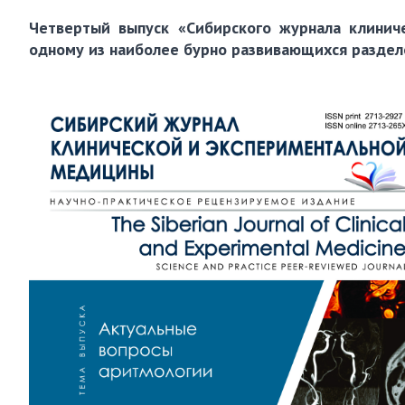
Четвертый выпуск «Cибиpcкoгo жypнaлa клинич
одному из наиболее бурно развивающихся раздел