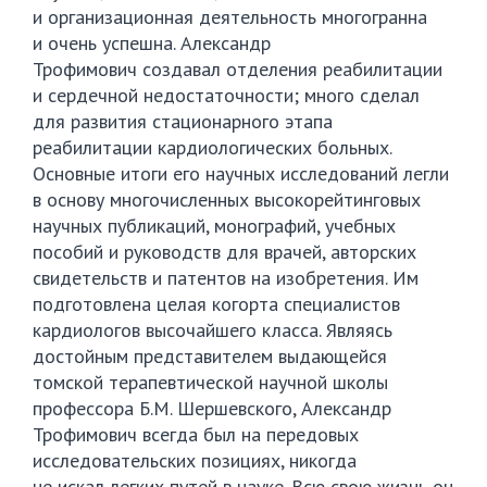
и организационная деятельность многогранна
и очень успешна. Александр
Трофимович создавал отделения реабилитации
и сердечной недостаточности; много сделал
для развития стационарного этапа
реабилитации кардиологических больных.
Основные итоги его научных исследований легли
в основу многочисленных высокорейтинговых
научных публикаций, монографий, учебных
пособий и руководств для врачей, авторских
свидетельств и патентов на изобретения. Им
подготовлена целая когорта специалистов
кардиологов высочайшего класса. Являясь
достойным представителем выдающейся
томской терапевтической научной школы
профессора
Б.М. Шершевского
, Александр
Трофимович всегда был на передовых
исследовательских позициях, никогда
не искал легких путей в науке. Всю свою жизнь он