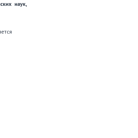
ких наук,
яется