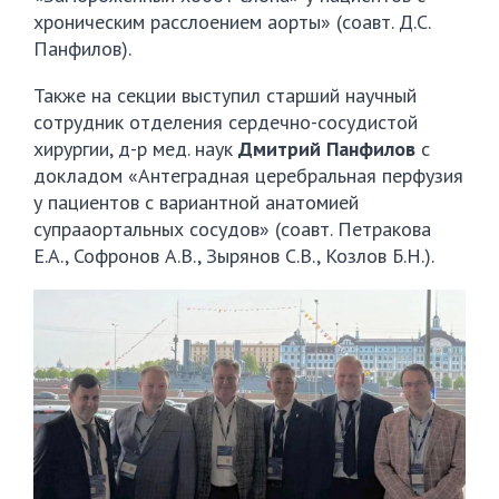
хроническим расслоением аорты» (соавт. Д.С.
Панфилов).
Также на секции выступил старший научный
сотрудник отделения сердечно-сосудистой
хирургии, д-р мед. наук
Дмитрий Панфилов
с
докладом «Антеградная церебральная перфузия
у пациентов с вариантной анатомией
супрааортальных сосудов» (соавт. Петракова
Е.А., Софронов А.В., Зырянов С.В., Козлов Б.Н.).