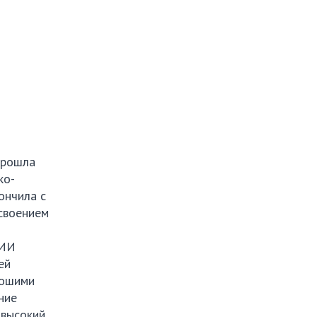
прошла
ко-
ончила с
своением
НИИ
ей
рошими
ние
 высокий