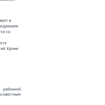
вует в
внедрением
тся со
боте
тий. Кроме
 районной
осовестным