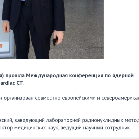
лия) прошла Международная конференция по ядерной
rdiac CT.
он организован совместно европейскими и североамерика
вский, заведующий лабораторией радионуклидных мето
тор медицинских наук, ведущий научный сотрудник.