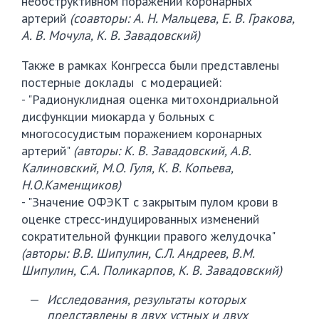
необструктивном поражении коронарных
артерий
(соавторы: А. Н. Мальцева, Е. В. Гракова,
А. В. Мочула, К. В. Завадовский)
Также в рамках Конгресса были представлены
постерные доклады с модерацией:
- "Радионуклидная оценка митохондриальной
дисфункции миокарда у больных с
многососудистым поражением коронарных
артерий"
(авторы: К. В. Завадовский, А.В.
Калиновский, М.О. Гуля, К. В. Копьева,
Н.О.Каменщиков)
- "Значение ОФЭКТ с закрытым пулом крови в
оценке стресс-индуцированных изменений
сократительной функции правого желудочка"
(авторы: В.В. Шипулин, С.Л. Андреев, В.М.
Шипулин, С.А. Поликарпов, К. В. Завадовский)
Исследования, результаты которых
представлены в двух устных и двух