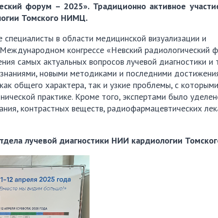
ский форум – 2025». Традиционно активное участи
логии Томского НИМЦ.
е специалисты в области медицинской визуализации и
I Международном конгрессе «Невский радиологический 
ния самых актуальных вопросов лучевой диагностики и 
знаниями, новыми методиками и последними достижения
ак общего характера, так и узкие проблемы, с которым
нической практике. Кроме того, экспертами было уделе
ания, контрастных веществ, радиофармацевтических ле
 отдела лучевой диагностики НИИ кардиологии Томско