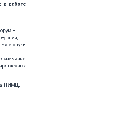
е в работе
форум –
терапии,
ми в науке.
и
но внимание
карственных
го НИМЦ.