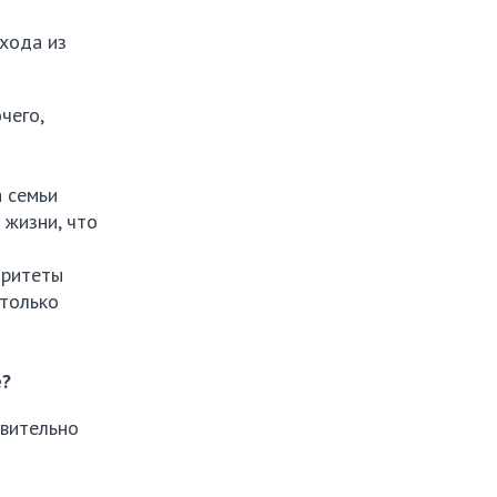
ыхода из
чего,
а семьи
 жизни, что
оритеты
столько
е?
твительно