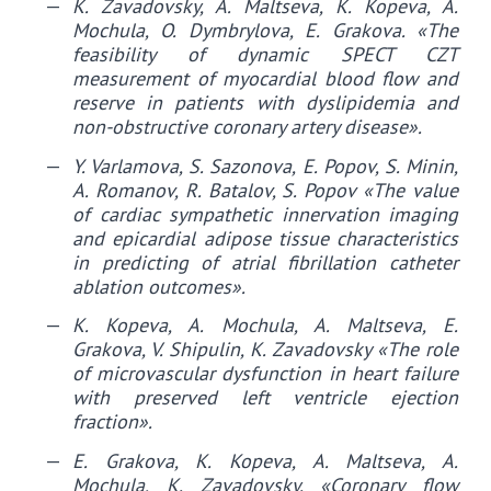
K. Zavadovsky, A. Maltseva, K. Kopeva, A.
Mochula, O. Dymbrylova, E. Grakova. «The
feasibility of dynamic SPECT CZT
measurement of myocardial blood flow and
reserve in patients with dyslipidemia and
non-obstructive coronary artery disease».
Y. Varlamova, S. Sazonova, E. Popov, S. Minin,
A. Romanov, R. Batalov, S. Popov «The value
of cardiac sympathetic innervation imaging
and epicardial adipose tissue characteristics
in predicting of atrial fibrillation catheter
ablation outcomes».
K. Kopeva, A. Mochula, A. Maltseva, E.
Grakova, V. Shipulin, K. Zavadovsky «The role
of microvascular dysfunction in heart failure
with preserved left ventricle ejection
fraction».
E. Grakova, K. Kopeva, A. Maltseva, A.
Mochula, K. Zavadovsky. «Coronary flow