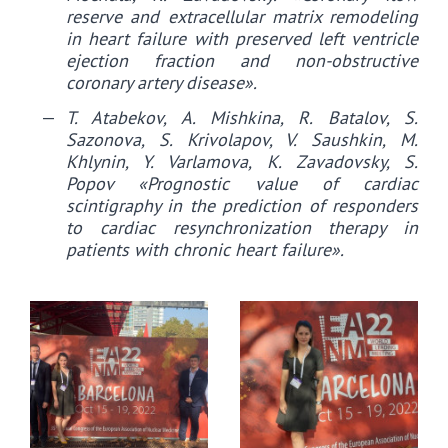
reserve and extracellular matrix remodeling
in heart failure with preserved left ventricle
ejection fraction and non-obstructive
coronary artery disease».
T. Atabekov, A. Mishkina, R. Batalov, S.
Sazonova, S. Krivolapov, V. Saushkin, M.
Khlynin, Y. Varlamova, K. Zavadovsky, S.
Popov «Prognostic value of cardiac
scintigraphy in the prediction of responders
to cardiac resynchronization therapy in
patients with chronic heart failure».