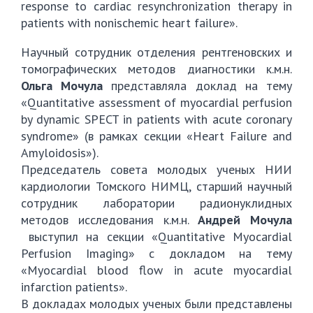
response to cardiac resynchronization therapy in
patients with nonischemic heart failure».
Научный сотрудник отделения рентгеновских и
томографических методов диагностики к.м.н.
Ольга Мочула
представляла доклад на тему
«Quantitative assessment of myocardial perfusion
by dynamic SPECT in patients with acute coronary
syndrome» (в рамках секции «Heart Failure and
Amyloidosis»).
Председатель совета молодых ученых НИИ
кардиологии Томского НИМЦ, старший научный
сотрудник лаборатории радионуклидных
методов исследования к.м.н.
Андрей Мочула
выступил на секции «Quantitative Myocardial
Perfusion Imaging» с докладом на тему
«Myocardial blood flow in acute myocardial
infarction patients».
В докладах молодых ученых были представлены