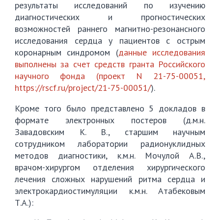
результаты исследований по изучению
диагностических и прогностических
возможностей раннего магнитно-резонансного
исследования сердца у пациентов с острым
коронарным синдромом (
данные исследования
выполнены за счет средств гранта Российского
научного фонда (проект N 21-75-00051,
https://rscf.ru/project/21-75-00051/
).
Кроме того было представлено 5 докладов в
формате электронных постеров (д.м.н.
Завадовским К. В., старшим научным
сотрудником лаборатории радионуклидных
методов диагностики, к.м.н. Мочулой А.В.,
врачом-хирургом отделения хирургического
лечения сложных нарушений ритма сердца и
электрокардиостимуляции к.м.н. Атабековым
Т.А.):