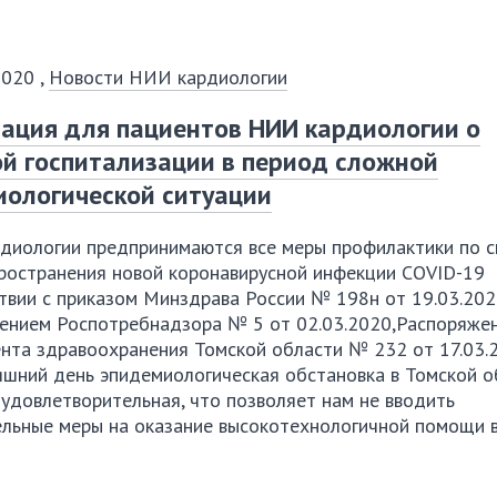
2020
,
Новости НИИ кардиологии
ация для пациентов НИИ кардиологии о
й госпитализации в период сложной
2018
2
ологической ситуации
март
январь
февраль
март
январь
фе
диологии предпринимаются все меры профилактики по 
июнь
апрель
май
июнь
апрель
ма
пространения новой коронавирусной инфекции
COVID-19
ствии с приказом Минздрава России № 198н от
19.03.20
сентябрь
июль
август
сентябрь
июль
ав
ением Роспотребнадзора № 5 от
02.03.2020
,Распоряже
декабрь
октябрь
ноябрь
декабрь
октябрь
но
нта здравоохранения Томской области № 232 от
17.03.
яшний день эпидемиологическая обстановка в Томской о
е удовлетворительная, что позволяет нам не вводить
ельные меры на оказание высокотехнологичной помощи 