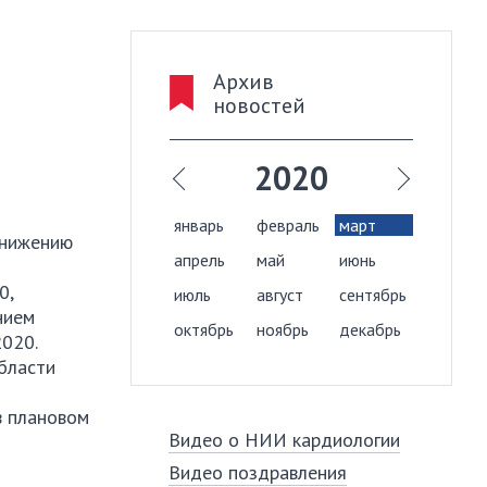
Архив
новостей
019
2020
враль
март
январь
февраль
март
янва
снижению
й
июнь
апрель
май
июнь
апре
20
,
густ
сентябрь
июль
август
сентябрь
июль
нием
ябрь
декабрь
октябрь
ноябрь
декабрь
октя
2020
.
бласти
в плановом
Видео о НИИ кардиологии
Видео поздравления