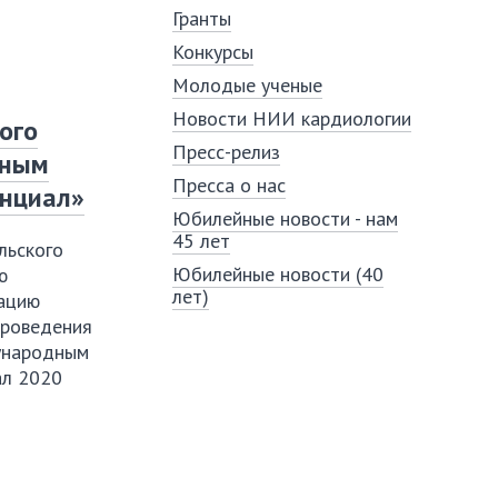
Гранты
Конкурсы
Молодые ученые
Новости НИИ кардиологии
ого
Пресс-релиз
дным
Пресса о нас
енциал»
Юбилейные новости - нам
45 лет
льского
Юбилейные новости (40
ю
лет)
зацию
проведения
ународным
ал 2020