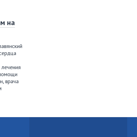
им на
авянский
 сердца
 лечения
 помощи
, врача
м