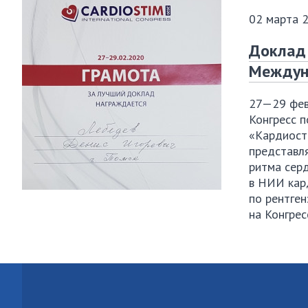
02 марта 
Доклад 
Междуна
27—29 фев
Конгресс 
«Кардиост
представля
ритма сер
в НИИ кар
по рентге
на Конгрес