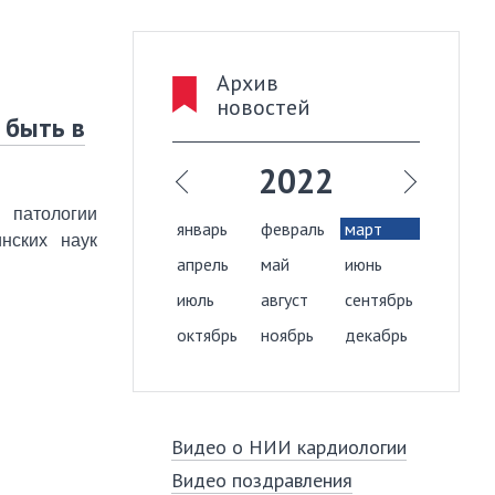
Архив
новостей
 быть в
021
2022
 патологии
враль
март
январь
февраль
март
янва
нских наук
й
июнь
апрель
май
июнь
апре
густ
сентябрь
июль
август
сентябрь
июль
ябрь
декабрь
октябрь
ноябрь
декабрь
октя
Видео о НИИ кардиологии
Видео поздравления