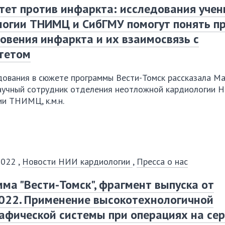
ет против инфаркта: исследования уче
логии ТНИМЦ и СибГМУ помогут понять п
овения инфаркта и их взаимосвязь с
тетом
дования в сюжете программы Вести-Томск рассказала
Ма
научный сотрудник отделения неотложной кардиологии 
и ТНИМЦ, к.м.н.
2022
,
Новости НИИ кардиологии
,
Пресса о нас
ма "Вести-Томск", фрагмент выпуска от
022. Применение высокотехнологичной
афической системы при операциях на се