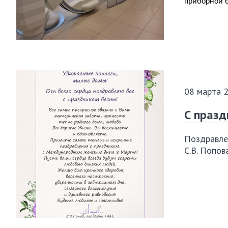
приборной 
08 марта 
С празд
Поздравле
С.В. Попов