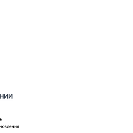
 НИИ
e
бновления