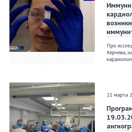
Иммунит
кардио
возникн
иммуни
Про иссле
Керчева
, 
кардиологи
21 марта 
Програм
19.03.2
ангиогр