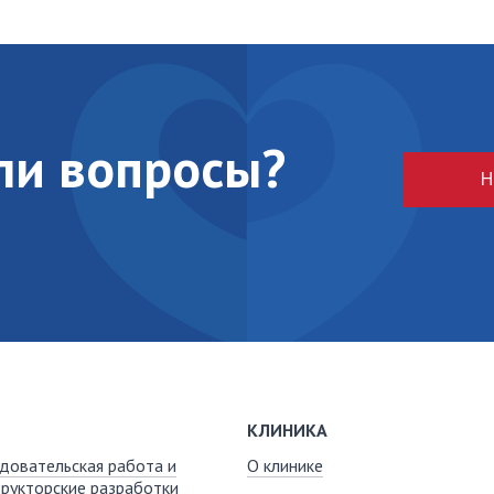
кли вопросы?
Н
КЛИНИКА
довательская работа и
О клинике
рукторские разработки