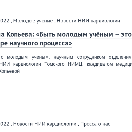
2022
,
Молодые ученые
,
Новости НИИ кардиологии
а Копьева: «Быть молодым учёным – это
ре научного процесса»
2020
2
с молодым ученым, научным сотрудником отделения
март
январь
февраль
март
январь
фе
НИИ кардиологии Томского НИМЦ, кандидатом медици
июнь
апрель
май
июнь
апрель
ма
Копьевой
сентябрь
июль
август
сентябрь
июль
ав
декабрь
октябрь
ноябрь
декабрь
октябрь
но
2022
,
Новости НИИ кардиологии
,
Пресса о нас