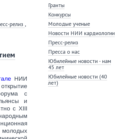
Гранты
Конкурсы
Молодые ученые
есс-релиз
,
Новости НИИ кардиологии
Пресс-релиз
Пресса о нас
тием
Юбилейные новости - нам
45 лет
Юбилейные новости (40
тале
НИИ
лет)
 открытие
форума с
льянсы и
но с XIII
ародным
енционная
 молодых
инической