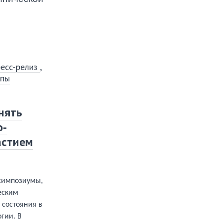
есс-релиз
,
ппы
нять
о-
астием
 симпозиумы,
еским
 состояния в
гии. В