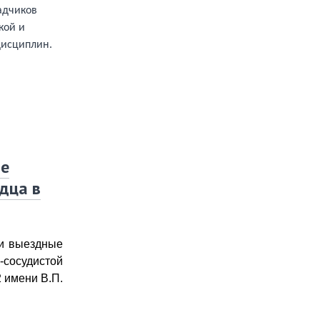
адчиков
кой и
дисциплин.
ые
дца в
ли выездные
-сосудистой
 имени В.П.