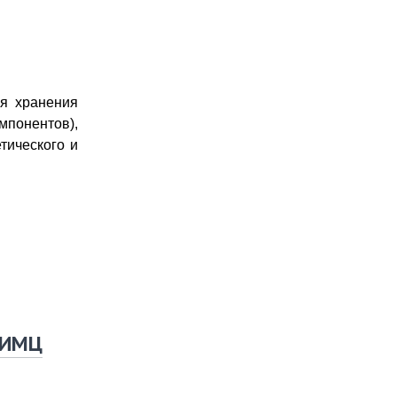
я хранения
мпонентов),
етического и
НИМЦ