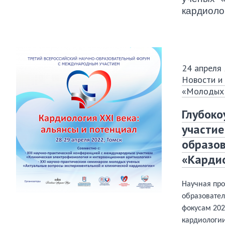
кардиоло
24 апреля
Новости и
«Молодых 
Глубоко
участие
образо
«Кардио
Научная пр
образовате
фокусам 202
кардиологи