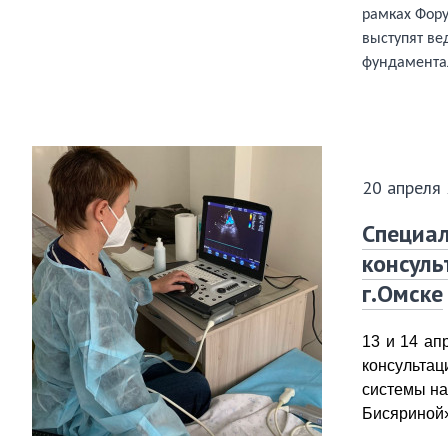
рамках Фор
выступят ве
фундаментал
20 апреля
Специа
консуль
г.Омске
13 и 14 а
консультац
системы на
Бисяриной» 