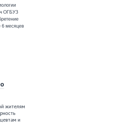
иологии
ач ОГБУЗ
бретение
е 6 месяцев
бо
рой жителям
арность
ацевтам и