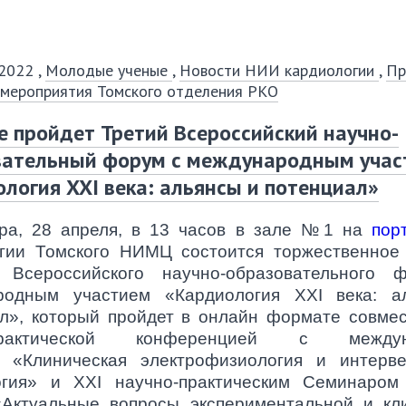
 2022
,
Молодые ученые
,
Новости НИИ кардиологии
,
Пр
 мероприятия Томского отделения РКО
е пройдет Третий Всероссийский научно-
вательный форум с международным учас
логия XXI века: альянсы и потенциал»
тра, 28 апреля, в 13 часов в зале №1 на
пор
огии Томского НИМЦ
состоится торжественное
о Всероссийского научно-образовательного 
родным участием «Кардиология XXI века: а
л»
, который пройдет в онлайн формате совмест
-практической конференцией с междун
ем
«
Клиническая электрофизиология и интерв
гия»
и XXI научно-практическим Семинаром
«Актуальные вопросы экспериментальной и кл