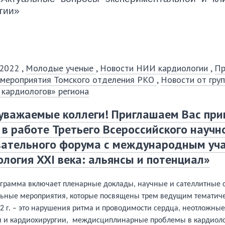
гии»
 2022
,
Молодые ученые
,
Новости НИИ кардиологии
,
Пр
 мероприятия Томского отделения РКО
,
Новости от гру
кардиологов» региона
уважаемые коллеги! Приглашаем Вас при
 в работе Третьего Всероссийского научн
вательного форума с международным уч
логия XXI века: альянсы и потенциал»
ограмма включает пленарные доклады, научные и сателлитные
льные мероприятия, которые посвящены трем ведущим тематич
2 г. – это нарушения ритма и проводимости сердца, неотложные
и и кардиохирургии,
междисциплинарные проблемы в кардиоло