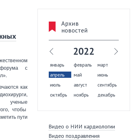
Архив
новостей
ажных
021
2022
жественном
враль
март
январь
февраль
март
янва
о форума с
й
июнь
апрель
май
июнь
апре
л».
густ
сентябрь
июль
август
сентябрь
июль
ечаются как
ябрь
декабрь
октябрь
ноябрь
декабрь
октя
иохирурги,
й, ученые
ого, чтобы
метить пути
Видео о НИИ кардиологии
Видео поздравления