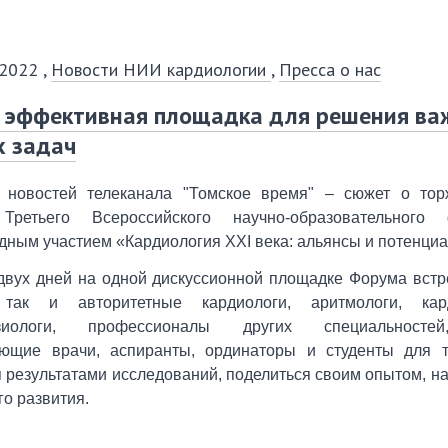
 2022
,
Новости НИИ кардиологии
,
Пресса о нас
- эффективная площадка для решения в
х задач
2020
2
 новостей телеканала "Томское время" – сюжет о тор
март
январь
февраль
март
январь
фе
и
Третьего Всероссийского научно-образовательног
июнь
апрель
май
июнь
апрель
ма
ным участием «Кардиология XXI века: альянсы и потенциа
сентябрь
июль
август
сентябрь
июль
ав
двух дней на одной дискуссионной площадке Форума встр
декабрь
октябрь
ноябрь
декабрь
октябрь
но
так и авторитетные кардиологи, аритмологи, кард
изиологи, профессионалы других специальносте
ующие врачи, аспиранты, ординаторы и студенты для т
 результатами исследований, поделиться своим опытом, на
о развития.