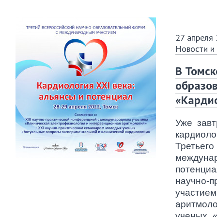
27 апреля
Новости и
В Томск
образо
«Кардио
Уже зав
кардиол
Третьег
междуна
потенциа
научно
участи
аритмоло
ученых