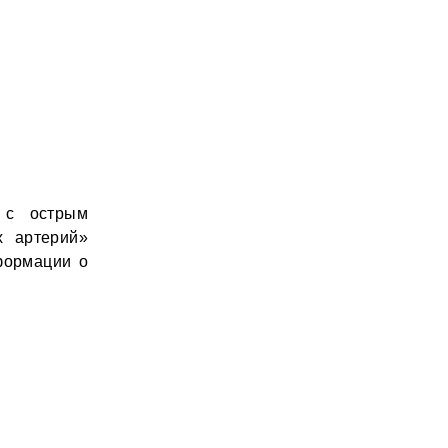
в с острым
х артерий»
формации о