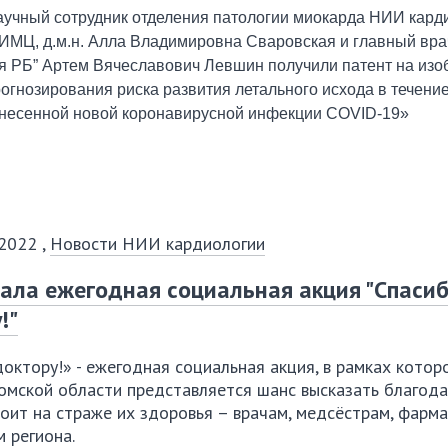
учный сотрудник отделения патологии миокарда НИИ кард
ИМЦ, д.м.н. Алла Владимировна Сваровская и главный вр
я РБ” Артем Вячеславович Левшин получили
патент на изо
огнозирования риска развития летального исхода в течени
несенной новой коронавирусной инфекции
COVID
-19»
 2022
,
Новости НИИ кардиологии
ала ежегодная социальная акция "Спаси
!"
октору!» - ежегодная социальная акция, в рамках кото
Томской области представляется шанс высказать благод
тоит на страже их здоровья – врачам, медсёстрам, фарм
 региона.